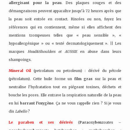
allergisant pour la peau
. Des plaques rouges et des
démangeaisons peuvent apparaître jusqu’à 72 heures après que
la peau soit entrée en contact. Rincées ou non, fuyez les
références qui en contiennent, même si elles affichent des
mentions trompeuses telles que « peau sensible », «
hypoallergénique » ou « testé dermatologiquement ». || Les
marques
Head&Shoulders et AUSSIE
en abuse dans leurs
shampoings.
Mineral Oil
(petrolatum ou petroleum) : dérivé du pétrole
(pétrolatum). Cette huile forme un
film gras
sur la peau et
neutralise l’hydratation tout en piégeant toxines, déchets et
bouche les pores. Elle entrave la respiration naturelle de la peau
en lui
barrant l’oxygène
. Ça ne vous rappelle rien ? Si je vous
dis
Labello
?
Le paraben et ses dérivés
(
Para
oxy
ben
zoates –