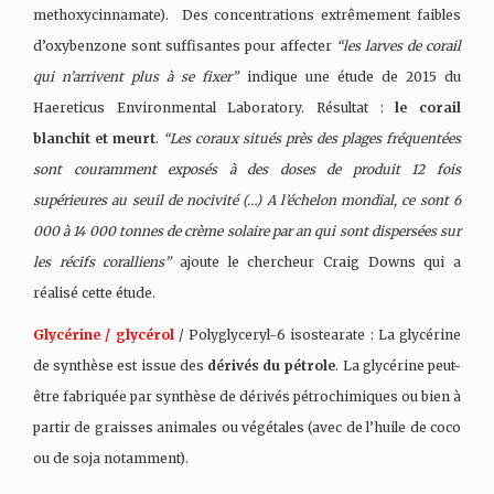
methoxycinnamate). Des concentrations extrêmement faibles
d’oxybenzone sont suffisantes pour affecter
“les larves de corail
qui n’arrivent plus à se fixer”
indique une étude de 2015 du
Haereticus Environmental Laboratory. Résultat :
le corail
blanchit et meurt
.
“Les coraux situés près des plages fréquentées
sont couramment exposés à des doses de produit 12 fois
supérieures au seuil de nocivité (…) A l’échelon mondial, ce sont 6
000 à 14 000 tonnes de crème solaire par an qui sont dispersées sur
les récifs coralliens”
ajoute le chercheur Craig Downs qui a
réalisé cette étude.
Glycérine / glycérol
/ Polyglyceryl-6 isostearate : La glycérine
de synthèse est issue des
dérivés du pétrole
. La glycérine peut-
être fabriquée par synthèse de dérivés pétrochimiques ou bien à
partir de graisses animales ou végétales (avec de l’huile de coco
ou de soja notamment).