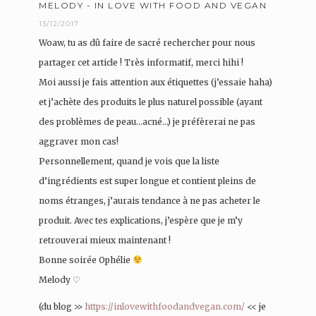
MELODY - IN LOVE WITH FOOD AND VEGAN
13/12/2017
Woaw, tu as dû faire de sacré rechercher pour nous
partager cet article ! Très informatif, merci hihi !
Moi aussi je fais attention aux étiquettes (j’essaie haha)
et j’achète des produits le plus naturel possible (ayant
des problèmes de peau…acné…) je préfèrerai ne pas
aggraver mon cas!
Personnellement, quand je vois que la liste
d’ingrédients est super longue et contient pleins de
noms étranges, j’aurais tendance à ne pas acheter le
produit. Avec tes explications, j’espère que je m’y
retrouverai mieux maintenant !
Bonne soirée Ophélie
Melody ♡
(du blog >>
https://inlovewithfoodandvegan.com/
<< je