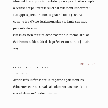
Merci et bravo pour ton article qui n’a pas du être simple
à réaliser et pourtant le sujet est tellement important !!
J’ai appris plein de choses grâce à toi et j’essaye,
comme toi, d’être également plus vigilante sur mes
produits de soin.
(Tu m’as bien fait rire avec “castor oil” même si tu as
évidemment bien fait de le préciser on ne sait jamais
^^)
RÉPONDRE
MISSTCHATCHE1986
13/12/2017
Article très intéressant. Je regarde également les
étiquettes et je ne savais absolument pas que s’était
classé de manière décroissant.