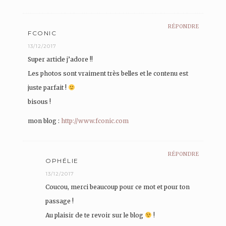
RÉPONDRE
FCONIC
13/12/2017
Super article j’adore !!
Les photos sont vraiment très belles et le contenu est
juste parfait !
bisous !
mon blog :
http://www.fconic.com
RÉPONDRE
OPHÉLIE
13/12/2017
Coucou, merci beaucoup pour ce mot et pour ton
passage !
Au plaisir de te revoir sur le blog
!